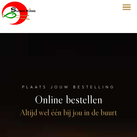
HOME
BESTELLEN
MENU
RESERVATIES
OVER ONS
PLAATS JOUW BESTELLING
LOGIN
Online bestellen
CONTACT
CADEAUBON
Altijd wel één bij jou in de buurt
MOL