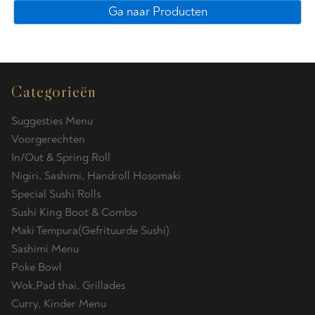
Ga naar Producten
Categorieën
Suggesties Menu
Voorgerechten
In/Out & Spring Roll
Nigiri, Sashimi, Handroll Hosomaki
Special Sushi Rolls
Sushi King Boot & Combo
Maki Tempura(Gefrituurde Sushi)
Sashimi Menu
Poke Bowl
Wok,Pad thai, Grillades
Curry, Kinder Menu