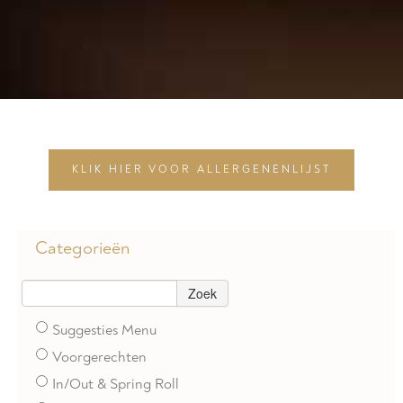
KLIK HIER VOOR ALLERGENENLIJST
Categorieën
Zoek
Suggesties Menu
Voorgerechten
In/Out & Spring Roll