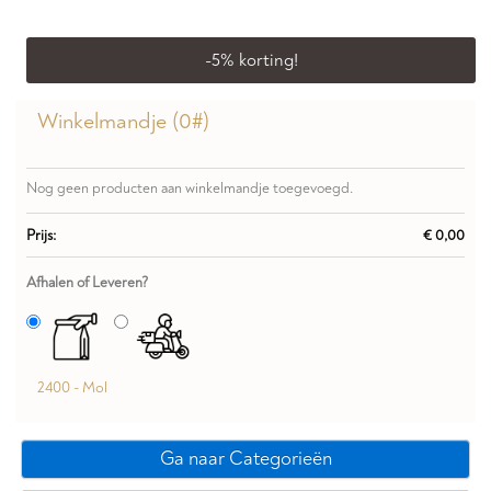
-
5
% korting!
Winkelmandje (
0
#)
Nog geen producten aan winkelmandje toegevoegd.
Prijs:
€ 0,00
Afhalen of Leveren?
2400 - Mol
Ga naar Categorieën